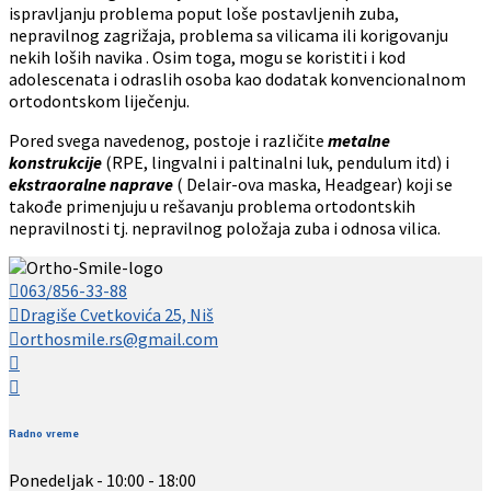
ispravljanju problema poput loše postavljenih zuba,
nepravilnog zagrižaja, problema sa vilicama ili korigovanju
nekih loših navika . Osim toga, mogu se koristiti i kod
adolescenata i odraslih osoba kao dodatak konvencionalnom
ortodontskom liječenju.
Pored svega navedenog, postoje i različite
metalne
konstrukcije
(RPE, lingvalni i paltinalni luk, pendulum itd) i
ekstraoralne naprave
( Delair-ova maska, Headgear) koji se
takođe primenjuju u rešavanju problema ortodontskih
nepravilnosti tj. nepravilnog položaja zuba i odnosa vilica.
063/856-33-88
Dragiše Cvetkovića 25, Niš
orthosmile.rs@gmail.com
Radno vreme
Ponedeljak - 10:00 - 18:00