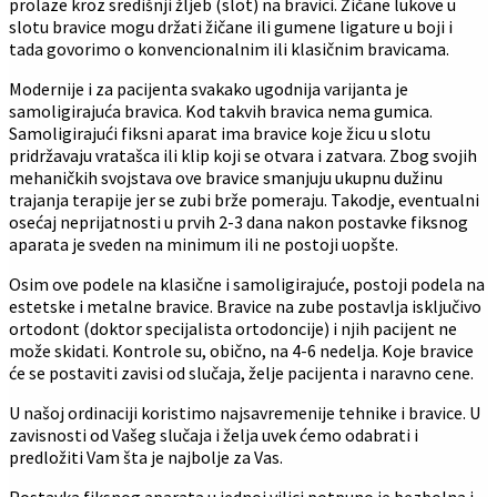
prolaze kroz središnji žljeb (slot) na bravici. Žičane lukove u
slotu bravice mogu držati žičane ili gumene ligature u boji i
tada govorimo o konvencionalnim ili klasičnim bravicama.
Modernije i za pacijenta svakako ugodnija varijanta je
samoligirajuća bravica. Kod takvih bravica nema gumica.
Samoligirajući fiksni aparat ima bravice koje žicu u slotu
pridržavaju vratašca ili klip koji se otvara i zatvara. Zbog svojih
mehaničkih svojstava ove bravice smanjuju ukupnu dužinu
trajanja terapije jer se zubi brže pomeraju. Takodje, eventualni
osećaj neprijatnosti u prvih 2-3 dana nakon postavke fiksnog
aparata je sveden na minimum ili ne postoji uopšte.
Osim ove podele na klasične i samoligirajuće, postoji podela na
estetske i metalne bravice. Bravice na zube postavlja isključivo
ortodont (doktor specijalista ortodoncije) i njih pacijent ne
može skidati. Kontrole su, obično, na 4-6 nedelja. Koje bravice
će se postaviti zavisi od slučaja, želje pacijenta i naravno cene.
U našoj ordinaciji koristimo najsavremenije tehnike i bravice. U
zavisnosti od Vašeg slučaja i želja uvek ćemo odabrati i
predložiti Vam šta je najbolje za Vas.
Postavka fiksnog aparata u jednoj vilici potpuno je bezbolna i