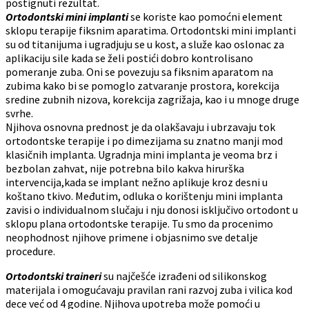
postignuti rezultat.
Ortodontski mini implanti
se koriste kao pomoćni element
sklopu terapije fiksnim aparatima. Ortodontski mini implanti
su od titanijuma i ugradjuju se u kost, a služe kao oslonac za
aplikaciju sile kada se želi postići dobro kontrolisano
pomeranje zuba. Oni se povezuju sa fiksnim aparatom na
zubima kako bi se pomoglo zatvaranje prostora, korekcija
sredine zubnih nizova, korekcija zagrižaja, kao i u mnoge druge
svrhe.
Njihova osnovna prednost je da olakšavaju i ubrzavaju tok
ortodontske terapije i po dimezijama su znatno manji mod
klasičnih implanta. Ugradnja mini implanta je veoma brz i
bezbolan zahvat, nije potrebna bilo kakva hirurška
intervencija,kada se implant nežno aplikuje kroz desni u
koštano tkivo. Međutim, odluka o korištenju mini implanta
zavisi o individualnom slučaju i nju donosi isključivo ortodont u
sklopu plana ortodontske terapije. Tu smo da procenimo
neophodnost njihove primene i objasnimo sve detalje
procedure.
Ortodontski traineri
su najčešće izrađeni od silikonskog
materijala i omogućavaju pravilan rani razvoj zuba i vilica kod
dece već od 4 godine. Njihova upotreba može pomoći u