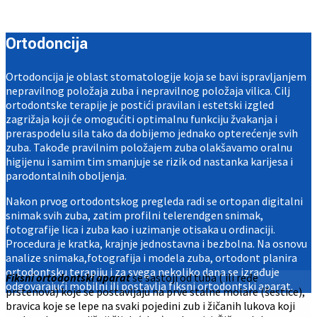
Ortodoncija
Ortodoncija je oblast stomatologije koja se bavi ispravljanjem
nepravilnog položaja zuba i nepravilnog položaja vilica. Cilj
ortodontske terapije je postići pravilan i estetski izgled
zagrižaja koji će omogućiti optimalnu funkciju žvakanja i
preraspodelu sila tako da dobijemo jednako opterećenje svih
zuba. Takođe pravilnim položajem zuba olakšavamo oralnu
higijenu i samim tim smanjuje se rizik od nastanka karijesa i
parodontalnih oboljenja.
Nakon prvog ortodontskog pregleda radi se ortopan digitalni
snimak svih zuba, zatim profilni telerendgen snimak,
fotografije lica i zuba kao i uzimanje otisaka u ordinaciji.
Procedura je kratka, krajnje jednostavna i bezbolna. Na osnovu
analize snimaka,fotografija i modela zuba, ortodont planira
ortodontsku terapiju i za svega nekoliko dana se izrađuje
Fiksni ortodontski aparat
se sastoji od tuba ( ili ređe
odgovarajući mobilni ili postavlja fiksni ortodontski aparat.
prstenova) koje se postavljaju na prve stalne molare (šestice),
bravica koje se lepe na svaki pojedini zub i žičanih lukova koji