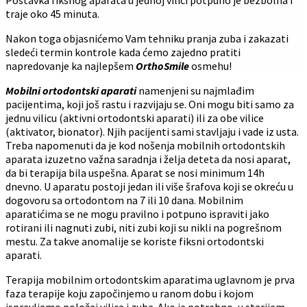
traje oko 45 minuta.
Nakon toga objasnićemo Vam tehniku pranja zuba i zakazati
sledeći termin kontrole kada ćemo zajedno pratiti
napredovanje ka najlepšem
OrthoSmile
osmehu!
Mobilni ortodontski aparati
namenjeni su najmlađim
pacijentima, koji još rastu i razvijaju se. Oni mogu biti samo za
jednu vilicu (aktivni ortodontski aparati) ili za obe vilice
(aktivator, bionator). Njih pacijenti sami stavljaju i vade iz usta.
Treba napomenuti da je kod nošenja mobilnih ortodontskih
aparata izuzetno važna saradnja i želja deteta da nosi aparat,
da bi terapija bila uspešna. Aparat se nosi minimum 14h
dnevno. U aparatu postoji jedan ili više šrafova koji se okreću u
dogovoru sa ortodontom na 7 ili 10 dana. Mobilnim
aparatićima se ne mogu pravilno i potpuno ispraviti jako
rotirani ili nagnuti zubi, niti zubi koji su nikli na pogrešnom
mestu. Za takve anomalije se koriste fiksni ortodontski
aparati.
Terapija mobilnim ortodontskim aparatima uglavnom je prva
faza terapije koju započinjemo u ranom dobu i kojom
ispravljamo položaj vilica i zuba. Ako je potrebno, u starijem