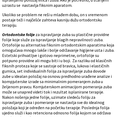
uzrastu se nastavlja fiksnim aparatom.
Ukoliko se problem ne reši u mlađem dobu, on s vremenom
postaje teži i najčešće zahteva kasniju dužu ortodontsku
terapiju.
Ortodontske folije
za ispravljanje zuba su plastične providne
folije koje služe za ispravljanje blagih nepravilnosti zuba.
Ortofolije su alternativa fiksnim ortodontskim aparatima koja
omogućava mnogo lakše i bolje održavanje higijene usta i zuba.
Estetski prihvatljve i gotovo neprimetne, ortofolije su
potpuno providne ali mogu biti i u boji. Za razliku od klasičnih
fiksnih proteza koje se sastoje od bravica, lukova i elastičnih
gumica, set individualnih folija za ispravljanje zuba dovode
zube u idealan položaj na osnovu predhodno urađene analize i
kompjuterske izrade sa minimalnim pomeranjem zuba u
željenom pravcu. Komjuterskom animacijom pomeranja zuba
može se unapred videti tok i rezultat isplanirane terapije.
Nakon nošenja jedne folije, uzimate sledeću foliju za
ispravljanje zuba i pomeranje se nastavlja sve do idealnog
položaja koji je određen na početku terapije. Poslednja folija
ujedno služi i kao retenciona odnosno folija kojom se održava