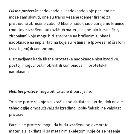
Fiksne protetske
nadoknade su nadoknade koje pacijent ne
može sam skinuti, one su trajno vezane (cementirane) za
prethodno zbrušene zube. U fiksne nadoknade ubrajamo krunice
i mostove izrađene od različitih materijala (metalo-keramičke,
zirconium) koje mogu biti izrađrene na brušenim zubima i
nadoknade na implantatima koje su retinirane (povezane) šrafom
(zavrtnjem) ili cementom.
U situacijama kada fiksne protetske nadoknade nisu izvodive,
postoji mogućnost mobilnih ili kombinovanih protetskih
nadoknada.
Mobilne proteze
mogu biti totalne ili parcijalne.
Totalne proteze koje se izrađuju od akrilata su tvrde, dok novije
tehnologije omogućavaju da izradimo i polu-fleksibilne Valplast
proteze.
Parcijalne proteze mogu da budu izrađene od dve vrste
materijala: akrilata ili sa metalnim skeletom. Koje će se rešenje