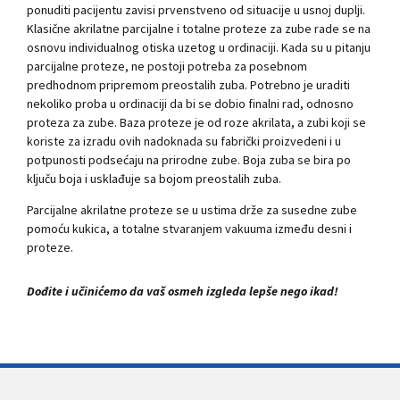
ponuditi pacijentu zavisi prvenstveno od situacije u usnoj duplji.
Klasične akrilatne parcijalne i totalne proteze za zube rade se na
osnovu individualnog otiska uzetog u ordinaciji. Kada su u pitanju
parcijalne proteze, ne postoji potreba za posebnom
predhodnom pripremom preostalih zuba. Potrebno je uraditi
nekoliko proba u ordinaciji da bi se dobio finalni rad, odnosno
proteza za zube. Baza proteze je od roze akrilata, a zubi koji se
koriste za izradu ovih nadoknada su fabrički proizvedeni i u
potpunosti podsećaju na prirodne zube. Boja zuba se bira po
ključu boja i usklađuje sa bojom preostalih zuba.
Parcijalne akrilatne proteze se u ustima drže za susedne zube
pomoću kukica, a totalne stvaranjem vakuuma između desni i
proteze.
Dođite i učinićemo da vaš osmeh izgleda lepše nego ikad!